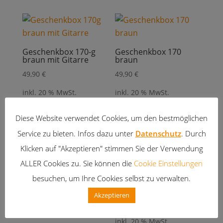
Geschenkbox 170-g
Geschenkbox 170
braun mit Gitarre
braun
49,90
€
49,90
€
inkl. 20 % MwSt.
inkl. 20 % MwSt.
zzgl.
Versandkosten
zzgl.
Versandkosten
Diese Website verwendet Cookies, um den bestmöglichen
Service zu bieten. Infos dazu unter
Datenschutz
. Durch
Klicken auf "Akzeptieren" stimmen Sie der Verwendung
ALLER Cookies zu. Sie können die
Cookie Einstellungen
besuchen, um Ihre Cookies selbst zu verwalten.
Geschenkbox 230 rosa
Geschenkbox 250
grün
49,90
€
Akzeptieren
49,90
€
inkl. 20 % MwSt.
inkl. 20 % MwSt.