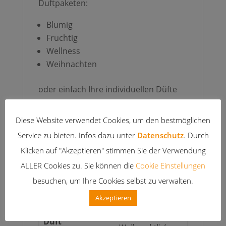
Duftpaketen:
Blumig
Fruchtig
Wellness
Weihnachten
oder einfach Ihre individuellen Düfte
aus unseren
68 verschiedenen
Scented Cubes Duftsorten
auswählen.
Diese Website verwendet Cookies, um den bestmöglichen
Service zu bieten. Infos dazu unter
Datenschutz
. Durch
Klicken auf "Akzeptieren" stimmen Sie der Verwendung
Zusätzliche
ALLER Cookies zu. Sie können die
Cookie Einstellungen
Informationen
besuchen, um Ihre Cookies selbst zu verwalten.
Akzeptieren
Blumig, Fruchtig,
Individuell,
Duft