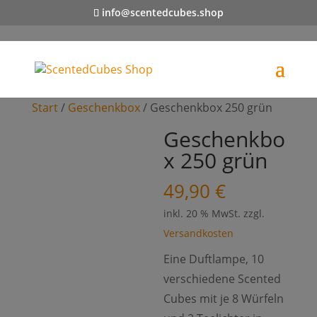
info@scentedcubes.shop
Start
/
Geschenkbox
/ Geschenkbox 250 grün
Geschenkbo
x 250 grün
49,90
€
inkl. 20 % MwSt.
zzgl.
Versandkosten
Eine Duftlampe, 10
verschiedene Scented
Cubes mit je 8 Würfeln