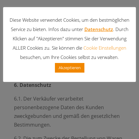
4.3. Versandkostenfreie Lieferung ab € 48,-
Einkauf innerhalb Österreich.
Diese Website verwendet Cookies, um den bestmöglichen
Versandkostenfreie Lieferung ab € 72,- Einkauf
Service zu bieten. Infos dazu unter
Datenschutz
. Durch
außerhalb Österreich.
Klicken auf "Akzeptieren" stimmen Sie der Verwendung
ALLER Cookies zu. Sie können die
Cookie Einstellungen
5. Sachmängelgewährleistung und Garantie
besuchen, um Ihre Cookies selbst zu verwalten.
Die Gewährleistung bestimmt sich nach
Akzeptieren
gesetzlichen Vorschriften.
6. Datenschutz
6.1. Der Verkäufer verarbeitet
personenbezogene Daten des Kunden
zweckgebunden und gemäß den gesetzlichen
Bestimmungen.
6.2. Die zum Zwecke der Bestellung von Waren