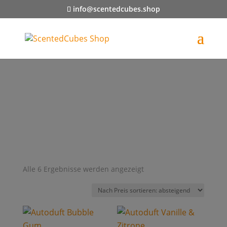
info@scentedcubes.shop
Nach
Alle 6 Ergebnisse werden angezeigt
Preis
sortiert:
absteigend