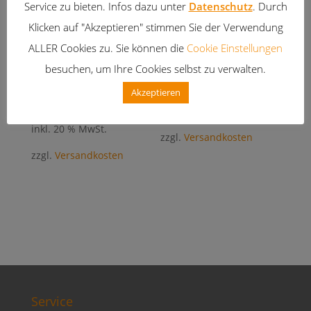
Service zu bieten. Infos dazu unter
Datenschutz
. Durch
Klicken auf "Akzeptieren" stimmen Sie der Verwendung
ALLER Cookies zu. Sie können die
Cookie Einstellungen
Autoduft
Früchtemix
besuchen, um Ihre Cookies selbst zu verwalten.
Autoduft
Grüner Tee & Minze
5,90
€
Akzeptieren
5,90
€
inkl. 20 % MwSt.
inkl. 20 % MwSt.
zzgl.
Versandkosten
zzgl.
Versandkosten
Service