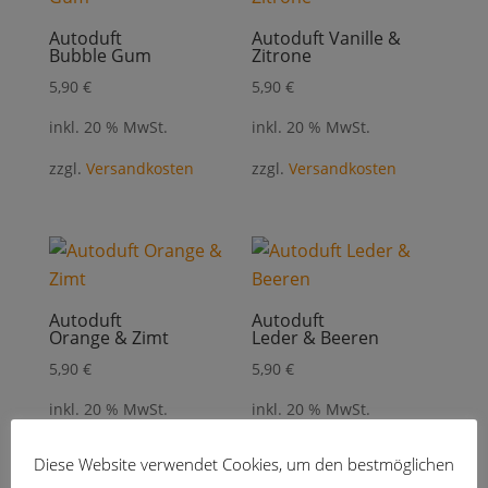
Autoduft
Autoduft Vanille &
Bubble Gum
Zitrone
5,90
€
5,90
€
inkl. 20 % MwSt.
inkl. 20 % MwSt.
zzgl.
Versandkosten
zzgl.
Versandkosten
Autoduft
Autoduft
Orange & Zimt
Leder & Beeren
5,90
€
5,90
€
inkl. 20 % MwSt.
inkl. 20 % MwSt.
zzgl.
Versandkosten
zzgl.
Versandkosten
Diese Website verwendet Cookies, um den bestmöglichen