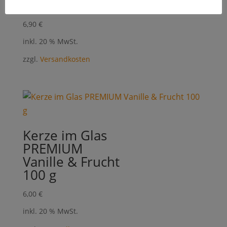
Duftöl Zitronatzitrone
6,90
€
inkl. 20 % MwSt.
zzgl.
Versandkosten
Kerze im Glas
PREMIUM
Vanille & Frucht
100 g
6,00
€
inkl. 20 % MwSt.