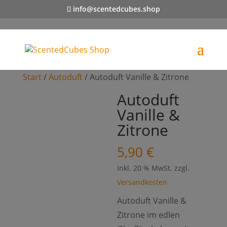
info@scentedcubes.shop
Start
/
Autoduft
/ Autoduft Vanille & Zitrone
Autoduft
Vanille &
Zitrone
5,90
€
inkl. 20 % MwSt.
zzgl.
Versandkosten
Autoduft Vanille &
Zitrone im edlen