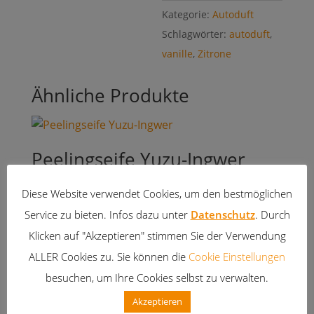
Kategorie:
Autoduft
Schlagwörter:
autoduft
,
vanille
,
Zitrone
Ähnliche Produkte
Peelingseife Yuzu-Ingwer
6,00
€
Diese Website verwendet Cookies, um den bestmöglichen
inkl. 20 % MwSt.
Service zu bieten. Infos dazu unter
Datenschutz
. Durch
zzgl.
Versandkosten
Klicken auf "Akzeptieren" stimmen Sie der Verwendung
ALLER Cookies zu. Sie können die
Cookie Einstellungen
besuchen, um Ihre Cookies selbst zu verwalten.
Akzeptieren