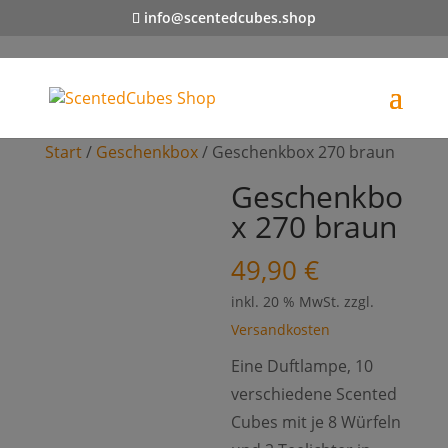
info@scentedcubes.shop
Start
/
Geschenkbox
/ Geschenkbox 270 braun
Geschenkbo
x 270 braun
49,90
€
inkl. 20 % MwSt.
zzgl.
Versandkosten
Eine Duftlampe, 10
verschiedene Scented
Cubes mit je 8 Würfeln