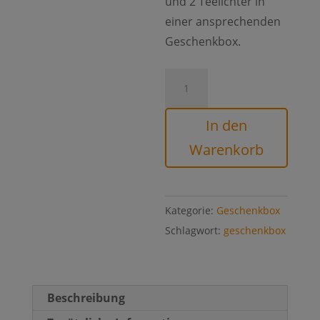
und 2 Teelichter in
einer ansprechenden
Geschenkbox.
Geschenkbox
270
braun
In den
Menge
Warenkorb
Kategorie:
Geschenkbox
Schlagwort:
geschenkbox
Beschreibung