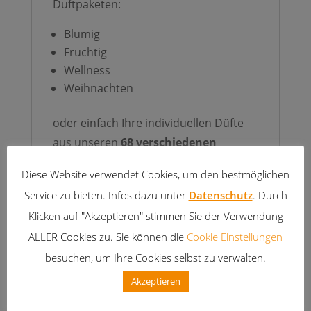
Duftpaketen:
Blumig
Fruchtig
Wellness
Weihnachten
oder einfach Ihre individuellen Düfte
aus unseren
68 verschiedenen
Scented Cubes Duftsorten
auswählen.
Diese Website verwendet Cookies, um den bestmöglichen
Service zu bieten. Infos dazu unter
Datenschutz
. Durch
Klicken auf "Akzeptieren" stimmen Sie der Verwendung
Zusätzliche
Informationen
ALLER Cookies zu. Sie können die
Cookie Einstellungen
besuchen, um Ihre Cookies selbst zu verwalten.
Blumig, Fruchtig,
Akzeptieren
Individuell,
Duft