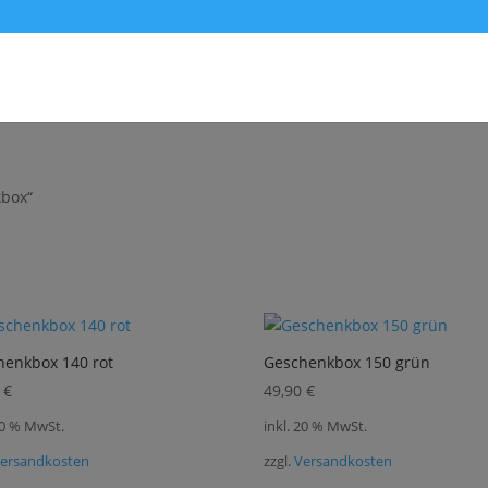
kbox“
henkbox 140 rot
Geschenkbox 150 grün
0
€
49,90
€
20 % MwSt.
inkl. 20 % MwSt.
ersandkosten
zzgl.
Versandkosten