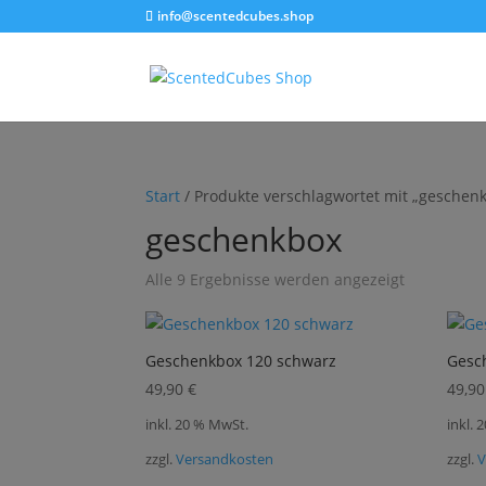
info@scentedcubes.shop
Start
/ Produkte verschlagwortet mit „geschen
geschenkbox
Alle 9 Ergebnisse werden angezeigt
Geschenkbox 120 schwarz
Gesc
49,90
€
49,9
inkl. 20 % MwSt.
inkl. 
zzgl.
Versandkosten
zzgl.
V