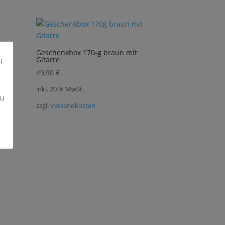
Geschenkbox 170-g braun mit
Gitarre
u
49,90
€
inkl. 20 % MwSt.
zu
zzgl.
Versandkosten