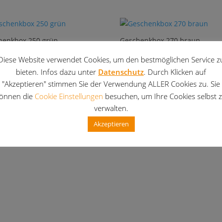
henkbox 250 grün
Geschenkbox 270 braun
0
€
49,90
€
Diese Website verwendet Cookies, um den bestmöglichen Service z
20 % MwSt.
inkl. 20 % MwSt.
bieten. Infos dazu unter
Datenschutz
. Durch Klicken auf
"Akzeptieren" stimmen Sie der Verwendung ALLER Cookies zu. Sie
ersandkosten
zzgl.
Versandkosten
önnen die
Cookie Einstellungen
besuchen, um Ihre Cookies selbst 
verwalten.
Akzeptieren