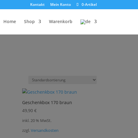
Kontakt
Mein Konto
0-Artikel
Home
Shop
Warenkorb
Geschenkbox 170 braun
49,90
€
inkl. 20 % MwSt.
zzgl.
Versandkosten