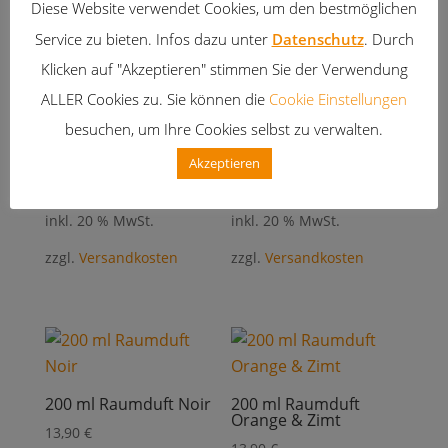
Diese Website verwendet Cookies, um den bestmöglichen
Service zu bieten. Infos dazu unter
Datenschutz
. Durch
Klicken auf "Akzeptieren" stimmen Sie der Verwendung
ALLER Cookies zu. Sie können die
Cookie Einstellungen
besuchen, um Ihre Cookies selbst zu verwalten.
200 ml Raumduft
200 ml Raumduft
Emotion
Lavendel
Akzeptieren
13,90
€
13,90
€
inkl. 20 % MwSt.
inkl. 20 % MwSt.
zzgl.
Versandkosten
zzgl.
Versandkosten
200 ml Raumduft Noir
200 ml Raumduft
Orange & Zimt
13,90
€