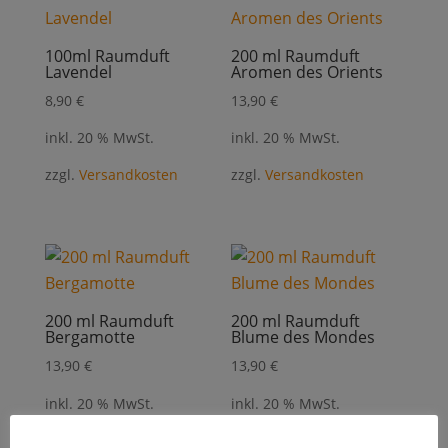
100ml Raumduft
200 ml Raumduft
Lavendel
Aromen des Orients
8,90
€
13,90
€
inkl. 20 % MwSt.
inkl. 20 % MwSt.
zzgl.
Versandkosten
zzgl.
Versandkosten
200 ml Raumduft
200 ml Raumduft
Bergamotte
Blume des Mondes
13,90
€
13,90
€
inkl. 20 % MwSt.
inkl. 20 % MwSt.
zzgl.
Versandkosten
zzgl.
Versandkosten