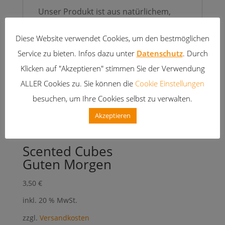
Unser Produkt ist aus natürlichem,
ökologisch angebautem Palmwachs.
Diese Website verwendet Cookies, um den bestmöglichen
Dieser Rohstoff wächst nach und ist
Service zu bieten. Infos dazu unter
sauber.
Datenschutz
. Durch
Klicken auf "Akzeptieren" stimmen Sie der Verwendung
ALLER Cookies zu. Sie können die
Cookie Einstellungen
besuchen, um Ihre Cookies selbst zu verwalten.
Ähnliche Produkte
Akzeptieren
Scented Cubes
Guten Morgen
3,50
€
inkl. 20 % MwSt.
zzgl.
Versandkosten