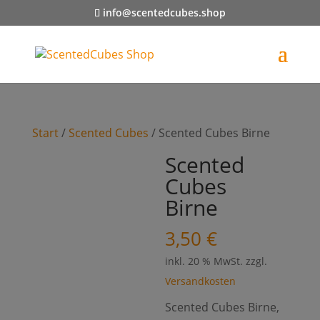
info@scentedcubes.shop
Start
/
Scented Cubes
/ Scented Cubes Birne
Scented
Cubes
Birne
3,50
€
inkl. 20 % MwSt.
zzgl.
Versandkosten
Scented Cubes Birne,