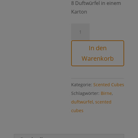
8 Duftwürfel in einem
Karton
Scented
Cubes
Birne
In den
Menge
Warenkorb
Kategorie:
Scented Cubes
Schlagwörter:
Birne
,
duftwürfel
,
scented
cubes