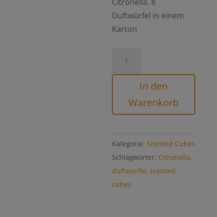
Citronella, 8
Duftwürfel in einem
Karton
Scented
Cubes
Citronella
In den
Menge
Warenkorb
Kategorie:
Scented Cubes
Schlagwörter:
Citronella
,
duftwürfel
,
scented
cubes