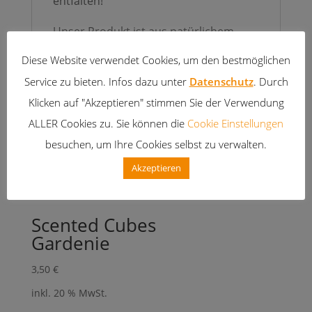
entfalten!“
Unser Produkt ist aus natürlichem,
ökologisch angebautem Palmwachs.
Diese Website verwendet Cookies, um den bestmöglichen
Dieser Rohstoff wächst nach und ist
Service zu bieten. Infos dazu unter
Datenschutz
. Durch
sauber.
Klicken auf "Akzeptieren" stimmen Sie der Verwendung
ALLER Cookies zu. Sie können die
Cookie Einstellungen
besuchen, um Ihre Cookies selbst zu verwalten.
Ähnliche Produkte
Akzeptieren
Scented Cubes
Gardenie
3,50
€
inkl. 20 % MwSt.