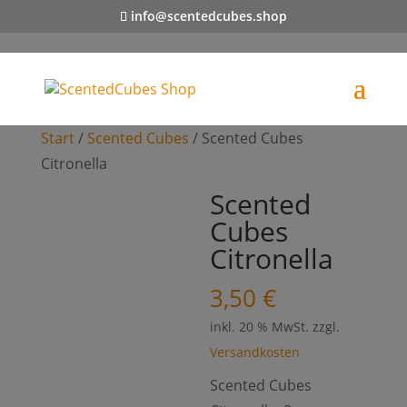
info@scentedcubes.shop
Start
/
Scented Cubes
/ Scented Cubes
Citronella
Scented
Cubes
Citronella
3,50
€
inkl. 20 % MwSt.
zzgl.
Versandkosten
Scented Cubes