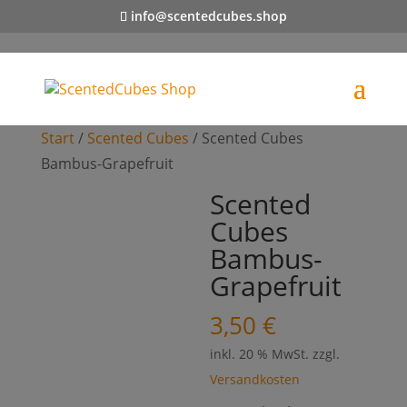
info@scentedcubes.shop
Start
/
Scented Cubes
/ Scented Cubes
Bambus-Grapefruit
Scented
Cubes
Bambus-
Grapefruit
3,50
€
inkl. 20 % MwSt.
zzgl.
Versandkosten