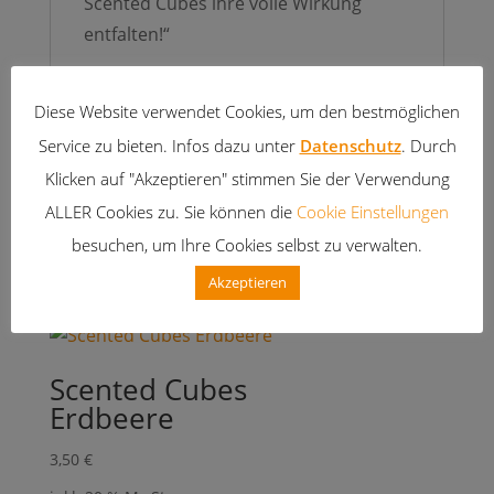
Scented Cubes ihre volle Wirkung
entfalten!“
Unser Produkt ist aus natürlichem,
Diese Website verwendet Cookies, um den bestmöglichen
ökologisch angebautem Palmwachs.
Dieser Rohstoff wächst nach und ist
Service zu bieten. Infos dazu unter
Datenschutz
. Durch
sauber.
Klicken auf "Akzeptieren" stimmen Sie der Verwendung
ALLER Cookies zu. Sie können die
Cookie Einstellungen
besuchen, um Ihre Cookies selbst zu verwalten.
Ähnliche Produkte
Akzeptieren
Scented Cubes
Erdbeere
3,50
€