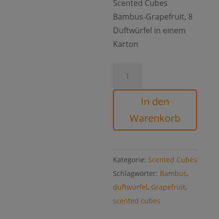
Scented Cubes
Bambus-Grapefruit, 8
Duftwürfel in einem
Karton
Scented
Cubes
Bambus-
In den
Grapefruit
Warenkorb
Menge
Kategorie:
Scented Cubes
Schlagwörter:
Bambus
,
duftwürfel
,
Grapefruit
,
scented cubes