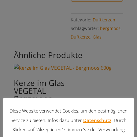
100
g
Kategorie:
Duftkerzen
Menge
Schlagwörter:
bergmoos
,
Duftkerze
,
Glas
Ähnliche Produkte
Kerze im Glas
VEGETAL
Bergmoos
600 g
Diese Website verwendet Cookies, um den bestmöglichen
22,00
€
Service zu bieten. Infos dazu unter
Datenschutz
. Durch
inkl. 20 % MwSt.
Klicken auf "Akzeptieren" stimmen Sie der Verwendung