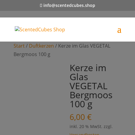
info@scentedcubes.shop
Start
/
Duftkerzen
/ Kerze im Glas VEGETAL
Bergmoos 100 g
Kerze im
Glas
VEGETAL
Bergmoos
100 g
6,00
€
inkl. 20 % MwSt.
zzgl.
Versandkosten