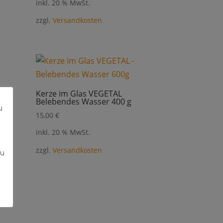
inkl. 20 % MwSt.
zzgl.
Versandkosten
Kerze im Glas VEGETAL
Belebendes Wasser 400 g
u
15,00
€
inkl. 20 % MwSt.
zzgl.
Versandkosten
zu