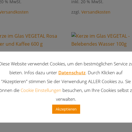
 20 % MwSt.
inkl. 20 % MwSt.
Versandkosten
zzgl.
Versandkosten
e im Glas VEGETAL Rosa
Kerze im Glas VEGETAL
fer und Kaffee 600 g
Belebendes Wasser 100 g
Diese Website verwendet Cookies, um den bestmöglichen Service z
0
€
6,00
€
bieten. Infos dazu unter
Datenschutz
. Durch Klicken auf
 20 % MwSt.
inkl. 20 % MwSt.
"Akzeptieren" stimmen Sie der Verwendung ALLER Cookies zu. Sie
Versandkosten
zzgl.
Versandkosten
önnen die
Cookie Einstellungen
besuchen, um Ihre Cookies selbst 
verwalten.
Akzeptieren