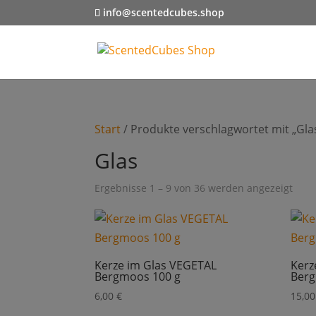
info@scentedcubes.shop
Start
/ Produkte verschlagwortet mit „Gla
Glas
Ergebnisse 1 – 9 von 36 werden angezeigt
Kerze im Glas VEGETAL
Kerz
Bergmoos 100 g
Berg
6,00
€
15,0