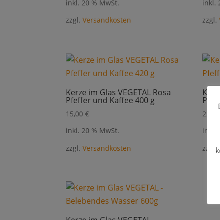
inkl. 20 % MwSt.
inkl.
zzgl.
Versandkosten
zzgl.
Kerze im Glas VEGETAL Rosa
Kerz
Pfeffer und Kaffee 400 g
Pfef
15,00
€
22,0
inkl. 20 % MwSt.
inkl.
zzgl.
Versandkosten
zzgl.
k