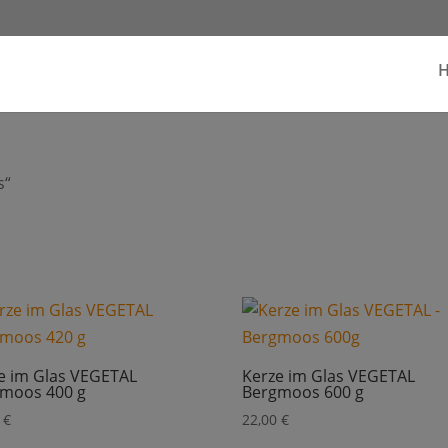
s“
e im Glas VEGETAL
Kerze im Glas VEGETAL
moos 400 g
Bergmoos 600 g
0
€
22,00
€