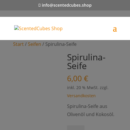
info@scentedcubes.shop
Start
/
Seifen
/ Spirulina-Seife
Spirulina-
Seife
6,00
€
inkl. 20 % MwSt.
zzgl.
Versandkosten
Spirulina-Seife aus
Olivenöl und Kokosöl.
Spirulina-