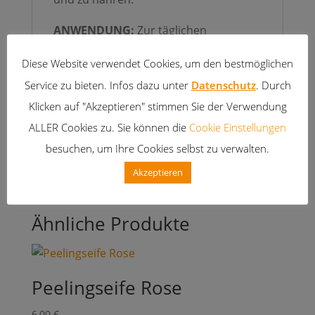
ANWENDUNG:
Zur täglichen
Anwendung auf Gesicht und Körper.
Diese Website verwendet Cookies, um den bestmöglichen
Lieferung in umwelfreundlicher
Service zu bieten. Infos dazu unter
Datenschutz
. Durch
Pappelholzdose (PEFC-Label)
Klicken auf "Akzeptieren" stimmen Sie der Verwendung
ALLER Cookies zu. Sie können die
Cookie Einstellungen
Gewicht:
100 Gramm
besuchen, um Ihre Cookies selbst zu verwalten.
Handgemacht in Frankreich
Akzeptieren
Ähnliche Produkte
Peelingseife Rose
6,00
€