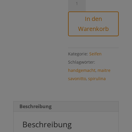
Seife
Menge
In den
Warenkorb
Kategorie:
Seifen
Schlagwörter:
handgemacht
,
maitre
savonitto
,
spirulina
Beschreibung
Beschreibung