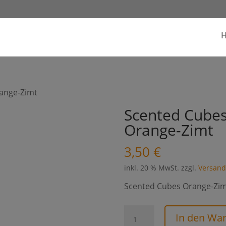
ange-Zimt
Scented Cube
Orange-Zimt
3,50
€
inkl. 20 % MwSt.
zzgl.
Versand
Scented Cubes Orange-Zimt
Scented
In den Wa