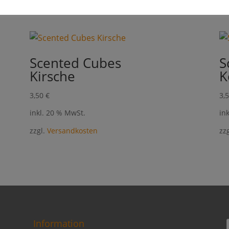
Scented Cubes
S
Kirsche
K
3,50
€
3,
inkl. 20 % MwSt.
in
zzgl.
Versandkosten
zz
Information