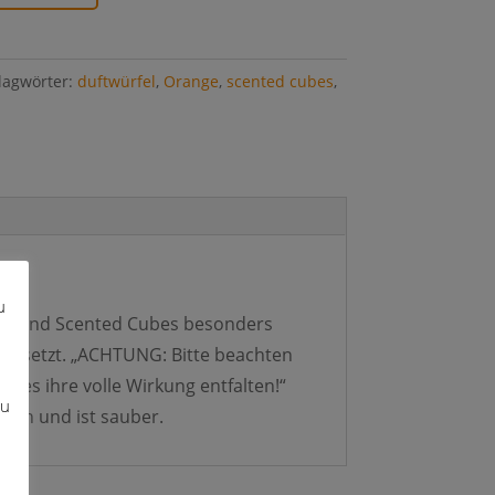
lagwörter:
duftwürfel
,
Orange
,
scented cubes
,
u
 mm sind Scented Cubes besonders
en gesetzt. „ACHTUNG: Bitte beachten
bes ihre volle Wirkung entfalten!“
zu
ach und ist sauber.