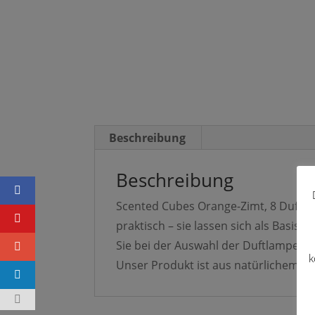
Beschreibung
Beschreibung
Scented Cubes Orange-Zimt, 8 Duftwü
praktisch – sie lassen sich als Basis
Sie bei der Auswahl der Duftlampe ei
k
Unser Produkt ist aus natürlichem, 