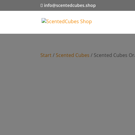
info@scentedcubes.shop
Start
/
Scented Cubes
/ Scented Cubes Or