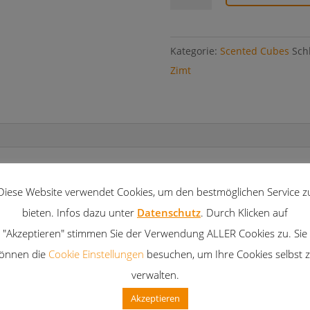
Cubes
Orange-
Zimt
Kategorie:
Scented Cubes
Sch
Menge
Zimt
Diese Website verwendet Cookies, um den bestmöglichen Service z
rfel in einem kleinen Karton. Mit einer Größe von nur 15
bieten. Infos dazu unter
Datenschutz
. Durch Klicken auf
düfte optimal kombinieren. Der Kreativität sind keine Grenz
"Akzeptieren" stimmen Sie der Verwendung ALLER Cookies zu. Sie
ne Höhe der Lampe von ca. 12 cm. Nur so können Scented Cu
önnen die
Cookie Einstellungen
besuchen, um Ihre Cookies selbst 
ökologisch angebautem Palmwachs. Dieser Rohstoff wächst n
verwalten.
Akzeptieren