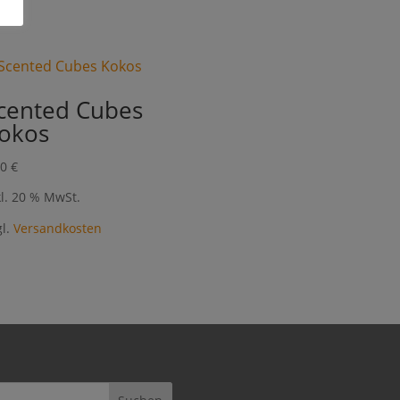
cented Cubes
okos
50
€
kl. 20 % MwSt.
gl.
Versandkosten