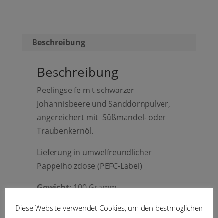
Beschreibung
Beschreibung
Peelingseife mit schwarzer
Johannisbeere und Sanddornpulver,
angereichert mit Süßmandel- oder
Traubenkernöl.
Lieferung in umwelfreundlicher
Pappelholzdose (PEFC-Label)
Gewicht:
100 Gramm
Handgemacht in Frankreich
Diese Website verwendet Cookies, um den bestmöglichen