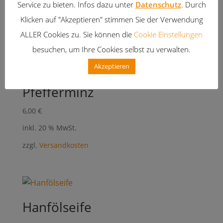
Service zu bieten. Infos dazu unter
Datenschutz
. Durch
Klicken auf "Akzeptieren" stimmen Sie der Verwendung
Ähnliche Produkte
ALLER Cookies zu. Sie können die
Cookie Einstellungen
besuchen, um Ihre Cookies selbst zu verwalten.
Akzeptieren
Peelingseife Bio-Grüntee-
Pfefferminz
6,00
€
inkl. 20 % MwSt.
zzgl.
Versandkosten
Hanfölseife