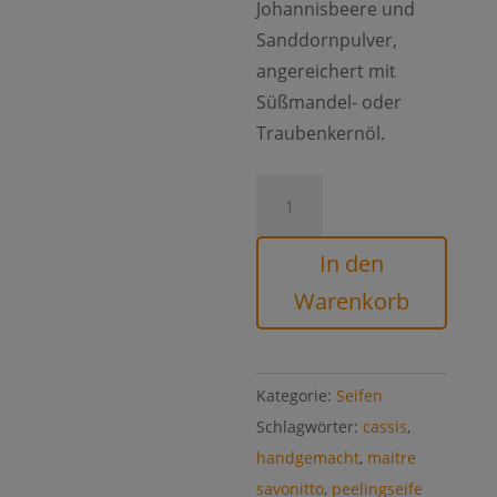
Johannisbeere und
Sanddornpulver,
angereichert mit
Süßmandel- oder
Traubenkernöl.
Peelingseife
Cassis
Menge
In den
Warenkorb
Kategorie:
Seifen
Schlagwörter:
cassis
,
handgemacht
,
maitre
savonitto
,
peelingseife