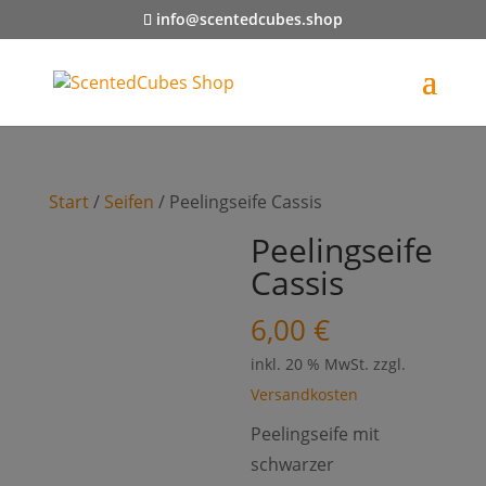
info@scentedcubes.shop
Start
/
Seifen
/ Peelingseife Cassis
Peelingseife
Cassis
6,00
€
inkl. 20 % MwSt.
zzgl.
Versandkosten
Peelingseife mit
schwarzer