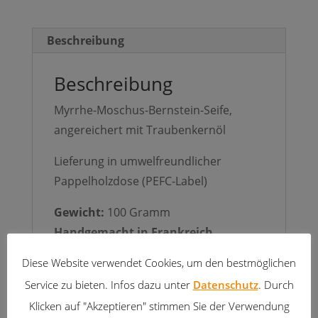
Beschreibung
Beschreibung
Myrrhe-Moschus-Bernstein-Seife,
angereichert mit Traubenkernöl
Lieferung in umwelfreundlicher
Pappelholzdose (PEFC-Label)
Gewicht:
100 Gramm
Handgemacht in Frankreich
Diese Website verwendet Cookies, um den bestmöglichen
Service zu bieten. Infos dazu unter
Datenschutz
. Durch
Ähnliche Produkte
Klicken auf "Akzeptieren" stimmen Sie der Verwendung