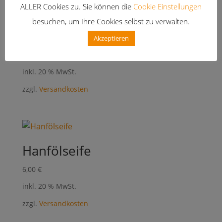
ALLER Cookies zu. Sie können die
Cookie Einstellungen
besuchen, um Ihre Cookies selbst zu verwalten.
Pflanzliche Kohleseife
Akzeptieren
6,00
€
inkl. 20 % MwSt.
zzgl.
Versandkosten
Hanfölseife
6,00
€
inkl. 20 % MwSt.
zzgl.
Versandkosten