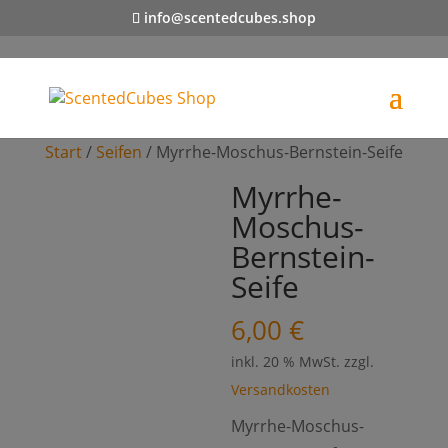
info@scentedcubes.shop
Start
/
Seifen
/ Myrrhe-Moschus-Bernstein-Seife
Myrrhe-
Moschus-
Bernstein-
Seife
6,00
€
inkl. 20 % MwSt.
zzgl.
Versandkosten
Myrrhe-Moschus-