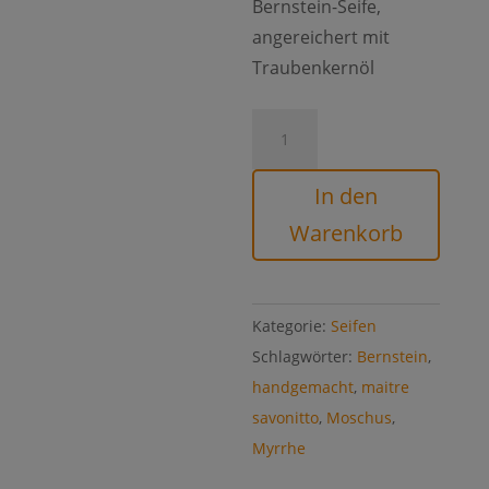
Bernstein-Seife,
angereichert mit
Traubenkernöl
Myrrhe-
Moschus-
Bernstein-
In den
Seife
Warenkorb
Menge
Kategorie:
Seifen
Schlagwörter:
Bernstein
,
handgemacht
,
maitre
savonitto
,
Moschus
,
Myrrhe