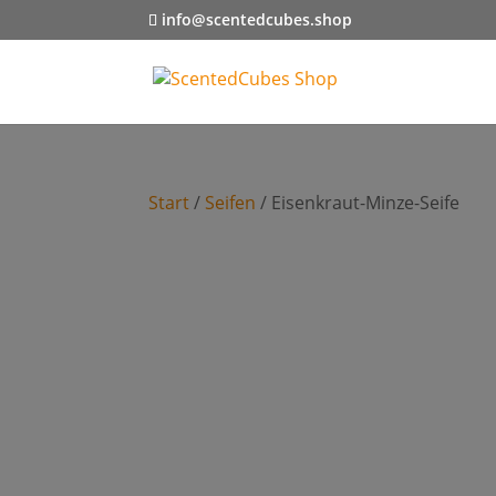
info@scentedcubes.shop
Start
/
Seifen
/ Eisenkraut-Minze-Seife