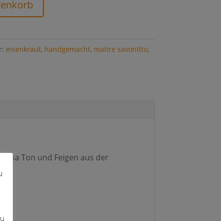
renkorb
r:
eisenkraut
,
handgemacht
,
maitre savonitto
,
t rosa Ton und Feigen aus der
u
zu