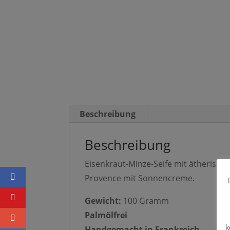
Beschreibung
Beschreibung
Eisenkraut-Minze-Seife mit ätherisch
Provence mit Sonnencreme.
Gewicht:
100 Gramm
Palmölfrei
k
Handgemacht in Frankreich