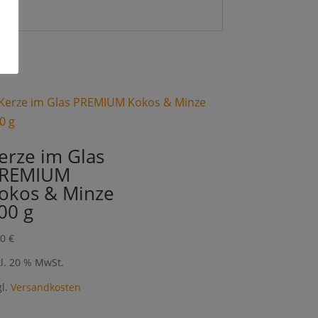
erze im Glas
REMIUM
okos & Minze
00 g
00
€
kl. 20 % MwSt.
gl.
Versandkosten