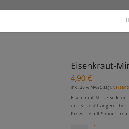
Eisenkraut-Mi
4,90
€
inkl. 20 % MwSt.
zzgl.
Versand
Eisenkraut-Minze-Seife mit
und Kokosöl, angereichert
Provence mit Sonnencrem
Eisenkraut-