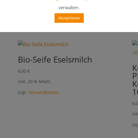
verwalten.
Akzeptieren
Bio-Seife Eselsmilch
K
6,00
€
P
K
inkl. 20 % MwSt.
1
zzgl.
Versandkosten
6,
in
zz