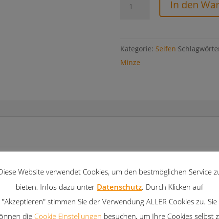
In den Wa
Minze-
Seife
Menge
Kategorie:
Seifen
Schlagwörte
Minze
en Ölen, basierend auf Oliven- und Kokosöl, angereichert mi
Diese Website verwendet Cookies, um den bestmöglichen Service z
bieten. Infos dazu unter
Datenschutz
. Durch Klicken auf
"Akzeptieren" stimmen Sie der Verwendung ALLER Cookies zu. Sie
önnen die
Cookie Einstellungen
besuchen, um Ihre Cookies selbst 