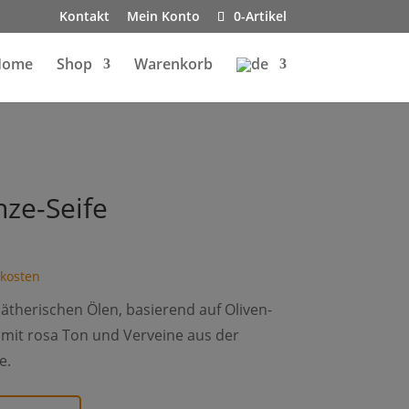
Kontakt
Mein Konto
0-Artikel
Home
Shop
Warenkorb
nze-Seife
kosten
 ätherischen Ölen, basierend auf Oliven-
 mit rosa Ton und Verveine aus der
e.