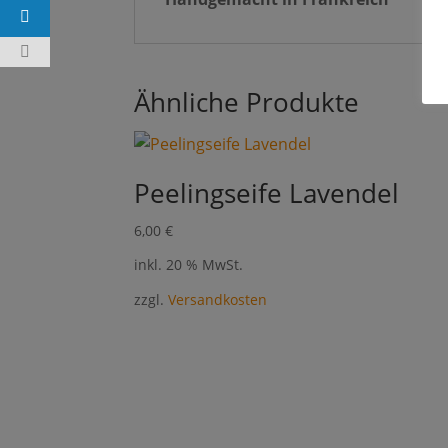
Ähnliche Produkte
Peelingseife Lavendel
6,00
€
inkl. 20 % MwSt.
zzgl.
Versandkosten