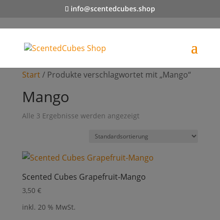
info@scentedcubes.shop
Start
/ Produkte verschlagwortet mit „Mango“
Mango
Alle 3 Ergebnisse werden angezeigt
Scented Cubes Grapefruit-Mango
3,50
€
inkl. 20 % MwSt.