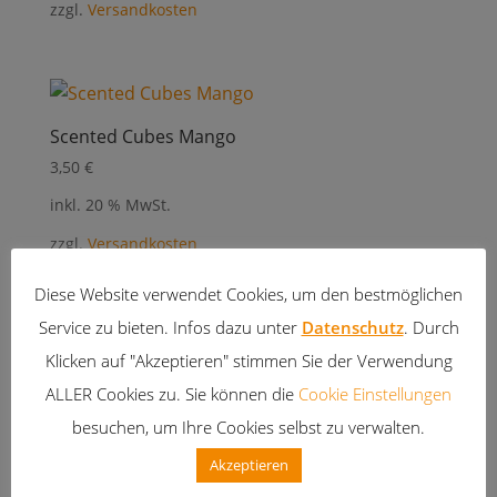
zzgl.
Versandkosten
Scented Cubes Mango
3,50
€
inkl. 20 % MwSt.
zzgl.
Versandkosten
Diese Website verwendet Cookies, um den bestmöglichen
Service zu bieten. Infos dazu unter
Datenschutz
. Durch
Klicken auf "Akzeptieren" stimmen Sie der Verwendung
Scented Cubes Mango-Papaya
ALLER Cookies zu. Sie können die
Cookie Einstellungen
3,50
€
besuchen, um Ihre Cookies selbst zu verwalten.
inkl. 20 % MwSt.
Akzeptieren
zzgl.
Versandkosten