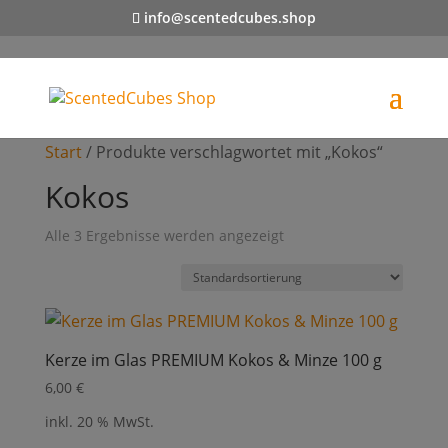
info@scentedcubes.shop
Start
/ Produkte verschlagwortet mit „Kokos“
Kokos
Alle 3 Ergebnisse werden angezeigt
Kerze im Glas PREMIUM Kokos & Minze 100 g
6,00
€
inkl. 20 % MwSt.