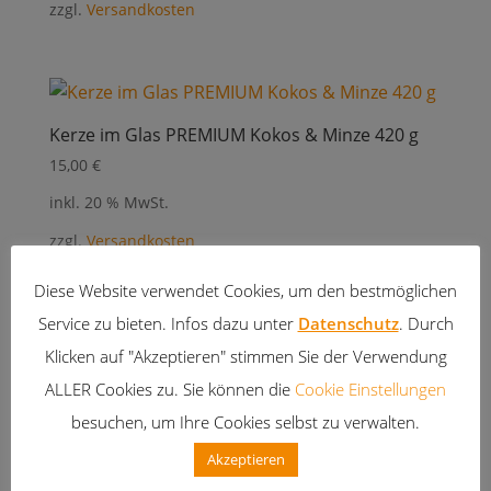
zzgl.
Versandkosten
Kerze im Glas PREMIUM Kokos & Minze 420 g
15,00
€
inkl. 20 % MwSt.
zzgl.
Versandkosten
Diese Website verwendet Cookies, um den bestmöglichen
Service zu bieten. Infos dazu unter
Datenschutz
. Durch
Klicken auf "Akzeptieren" stimmen Sie der Verwendung
Scented Cubes Kokos
ALLER Cookies zu. Sie können die
Cookie Einstellungen
3,50
€
besuchen, um Ihre Cookies selbst zu verwalten.
inkl. 20 % MwSt.
Akzeptieren
zzgl.
Versandkosten